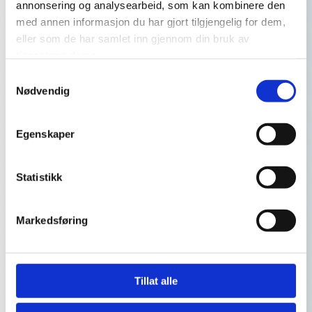
annonsering og analysearbeid, som kan kombinere den
Slangebruddsventiler, tilsvarende
med annen informasjon du har gjort tilgjengelig for dem,
WaterBlock eller mekanisk aquastop er
eller som de har samlet inn gjennom din bruk av
ikke god nok sikring.
tjenestene deres.
Maskinen må ha en ventil som stenger
Samtykkevalg
automatisk ved tilkoblingspunktet/
Nødvendig
vanninntaket. Dersom ventilen som
stenger vannet er lokalisert inne i
Egenskaper
maskinen vil ikke dette oppfylle
preaksepter ytelse i vTEK
Statistikk
Markedsføring
Hvor finner vi bestemmelser om automatiske
lekkasjestoppere?
Tillat alle