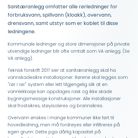
Sanitæranlegg omfatter alle rørledninger for
forbruksvann, spillvann (kloakk), overvann,
drensvann, samt utstyr som er koblet til disse
ledningene.
Kommunale ledninger og store dimensjoner på private
utvendige ledninger blir ofte omtalt som VA anlegg. (Se
VA anlegg).
Teknisk forskrift 2017 sier at sanitæranlegg skal ha
vannskadesikre installasjoner. Rørene skal legges som
"rør i rør" system eller lett tilgjengelig slik at en
vannlekkasje kan oppdages rask og ikke skade
bygningsmessige konstruksjoner. Alle installasjoner
skal frostsikres, støyisoleres og brannsikres.
Overvann ønskes i mange kommuner ikke ført til
hovedledning, men må fordrøyes eller infiltreres på
egen grunn. Dette pga dårlig kapasitet på