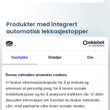
Produkter med integrert
automatisk lekkasjestopper
Det finnes produkter på markedet som viser til
integrert lekkasjestopper i maskinen.
Samtykke
Detaljer
Om
Dersom du som fagperson opplever dette må du se
etter to viktige faktorer! Begge disse punktene må være
ivaretatt for at maskinen oppfyller preaksepert ytelse i
Denne nettsiden anvender cookies
vTEK.
Vi bruker informasjonskapsler for å gi innhold og
annonser et personlig preg, for å levere sosiale
mediefunksjoner og for å analysere trafikken vår. Vi deler
dessuten informasjon om hvordan du bruker nettstedet
Maskinen må ha en ventil som stenger
vårt, med partnerne våre innen sosiale medier,
vannet automatisk ved lekkasje.