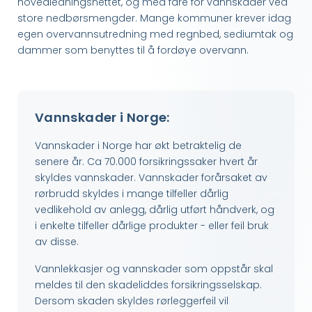
hovedledningsnettet, og med fare for vannskader ved
store nedbørsmengder. Mange kommuner krever idag
egen overvannsutredning med regnbed, sediumtak og
dammer som benyttes til å fordøye overvann.
Vannskader i Norge:
Vannskader i Norge har økt betraktelig de
senere år. Ca 70.000 forsikringssaker hvert år
skyldes vannskader. Vannskader forårsaket av
rørbrudd skyldes i mange tilfeller dårlig
vedlikehold av anlegg, dårlig utført håndverk, og
i enkelte tilfeller dårlige produkter - eller feil bruk
av disse.
Vannlekkasjer og vannskader som oppstår skal
meldes til den skadeliddes forsikringsselskap.
Dersom skaden skyldes rørleggerfeil vil