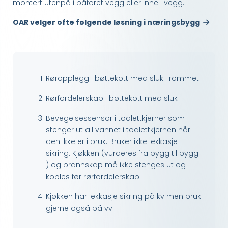
montert utenpå i påforet vegg eller inne i vegg.
OAR velger ofte følgende løsning i næringsbygg

Røropplegg i bøttekott med sluk i rommet
Rørfordelerskap i bøttekott med sluk
Bevegelsessensor i toalettkjerner som
stenger ut all vannet i toalettkjernen når
den ikke er i bruk. Bruker ikke lekkasje
sikring. Kjøkken (vurderes fra bygg til bygg
) og brannskap må ikke stenges ut og
kobles før rørfordelerskap.
Kjøkken har lekkasje sikring på kv men bruk
gjerne også på vv