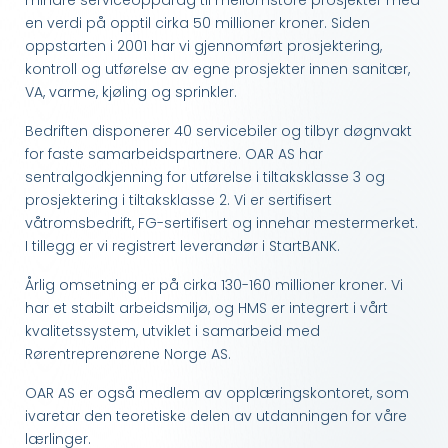
mindre serviceoppdrag til mellomstore prosjekter med
en verdi på opptil cirka 50 millioner kroner. Siden
oppstarten i 2001 har vi gjennomført prosjektering,
kontroll og utførelse av egne prosjekter innen sanitær,
VA, varme, kjøling og sprinkler.
Bedriften disponerer 40 servicebiler og tilbyr døgnvakt
for faste samarbeidspartnere. OAR AS har
sentralgodkjenning for utførelse i tiltaksklasse 3 og
prosjektering i tiltaksklasse 2. Vi er sertifisert
våtromsbedrift, FG-sertifisert og innehar mestermerket.
I tillegg er vi registrert leverandør i StartBANK.
Årlig omsetning er på cirka 130-160 millioner kroner. Vi
har et stabilt arbeidsmiljø, og HMS er integrert i vårt
kvalitetssystem, utviklet i samarbeid med
Rørentreprenørene Norge AS.
OAR AS er også medlem av opplæringskontoret, som
ivaretar den teoretiske delen av utdanningen for våre
lærlinger.