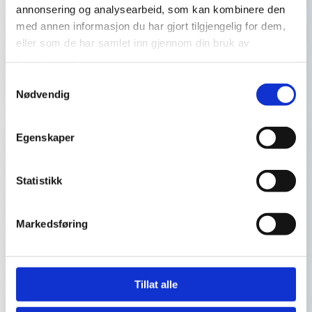
FG Godkjent
annonsering og analysearbeid, som kan kombinere den
med annen informasjon du har gjort tilgjengelig for dem,
Felles bransjestandard. FG står for
eller som de har samlet inn gjennom din bruk av
«Forsikringsselskapenes Godkjennelsesnevnd», og
tjenestene deres.
er en nemnd under Finans Norge.
Samtykkevalg
Nødvendig
Egenskaper
Statistikk
Markedsføring
Miljøfyrtårn
Miljøfyrtårn er et miljøledelsessystem for offentlige
og private virksomheter som ønsker å
Tillat alle
dokumentere sin miljøinnsats.