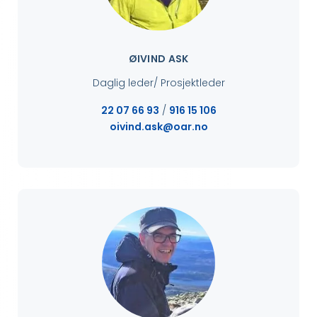
ØIVIND ASK
Daglig leder/ Prosjektleder
22 07 66 93
/
916 15 106
oivind.ask@oar.no