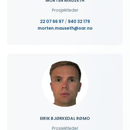
MORTEN MAUSETH
Prosjektleder
22 07 66 97
/
940 32 179
morten.mauseth@oar.no
EIRIK BJØRKEDAL RØMO
Prosjektleder