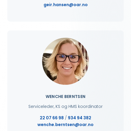
geir.hansen@oar.no
WENCHE BERNTSEN
Serviceleder, KS og HMS koordinator
22 07 66 98
/
934 94 382
wenche.berntsen@oar.no