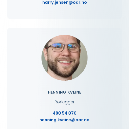
harry.jensen@oar.no
HENNING KVEINE
Rørlegger
480 54 070
henning.kveine@oar.no