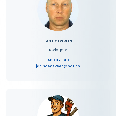
JAN HØGSVEEN
Rørlegger
480 07 940
jan.hoegsveen@oar.no