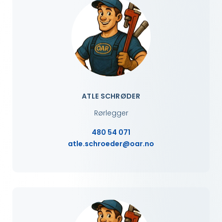
ATLE SCHRØDER
Rørlegger
480 54 071
atle.schroeder@oar.no