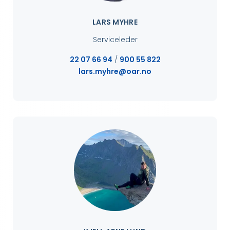
LARS MYHRE
Serviceleder
22 07 66 94
/
900 55 822
lars.myhre@oar.no