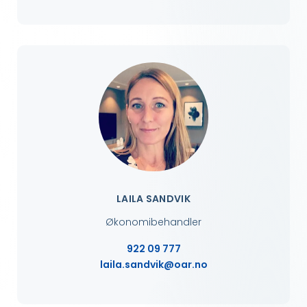
LAILA SANDVIK
Økonomibehandler
922 09 777
laila.sandvik@oar.no