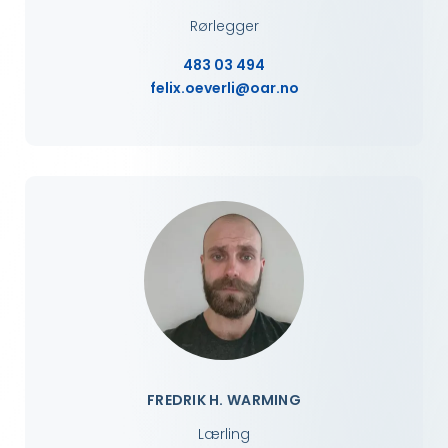
Rørlegger
483 03 494
felix.oeverli@oar.no
FREDRIK H. WARMING
Lærling