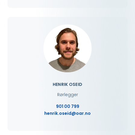
HENRIK OSEID
Rørlegger
901 00 799
henrik.oseid@oar.no