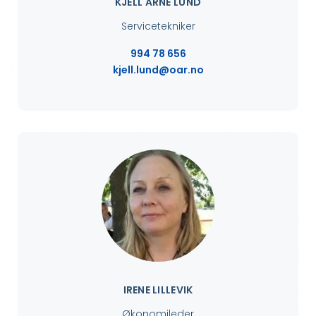
KJELL ARNE LUND
Servicetekniker
994 78 656
kjell.lund@oar.no
IRENE LILLEVIK
Økonomileder