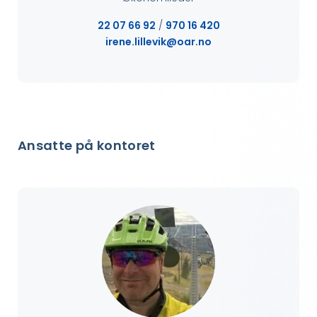
22 07 66 92
/
970 16 420
irene.lillevik@oar.no
Ansatte på kontoret