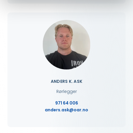
ANDERS K. ASK
Rørlegger
971 64 006
anders.ask@oar.no