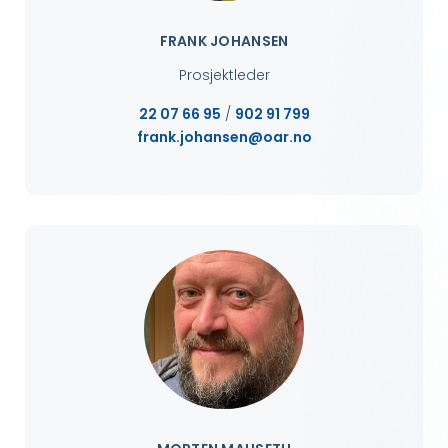
FRANK JOHANSEN
Prosjektleder
22 07 66 95
/
902 91 799
frank.johansen@oar.no