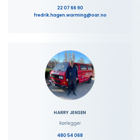
22 07 66 90
fredrik.hagen.warming@oar.no
HARRY JENSEN
Rørlegger
480 54 068