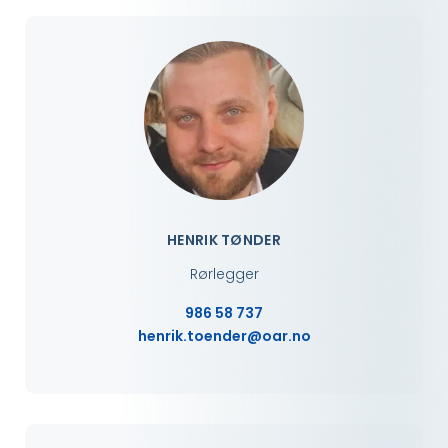
HENRIK TØNDER
Rørlegger
986 58 737
henrik.toender@oar.no