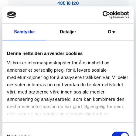
485 18 120
aleksander.martinsen@oar.no
Samtykke
Detaljer
Om
Denne nettsiden anvender cookies
Vi bruker informasjonskapsler for å gi innhold og
annonser et personlig preg, for å levere sosiale
mediefunksjoner og for å analysere trafikken vår. Vi deler
dessuten informasjon om hvordan du bruker nettstedet
vårt, med partnerne våre innen sosiale medier,
annonsering og analysearbeid, som kan kombinere den
ALEKSANDER TORRE
med annen informasjon du har gjort tilgjengelig for dem,
eller som de har samlet inn gjennom din bruk av
Rørlegger
tjenestene deres.
22 07 66 90
Samtykkevalg
aleksander.torre@oar.no