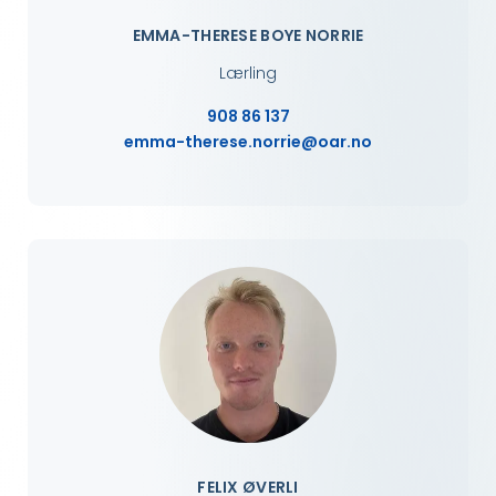
EMMA-THERESE BOYE NORRIE
Lærling
908 86 137
emma-therese.norrie@oar.no
FELIX ØVERLI