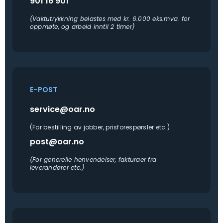
901 16 901
(Vaktutrykkning belastes med kr. 6.000 eks.mva. for
oppmøte, og arbeid inntil 2 timer)
E-POST
service@oar.no
(For bestilling av jobber, prisforespørsler etc.)
post@oar.no
(For generelle henvendelser, fakturaer fra
leverandører etc.)