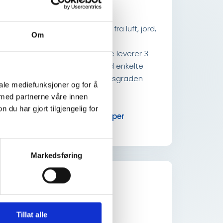
Varmepumper
Varmepumpe henter varme fra luft, jord,
Om
fjell, grunnvann eller sjø. En
elektriskdrevet varmepumpe leverer 3
kwh ved bruk av 1 kwh og ved enkelte
gunstige forhold kan virkningsgraden
iale mediefunksjoner og for å
forbedres ytterligere.
 med partnerne våre innen
u har gjort tilgjengelig for
Les mer om varmepumper
Markedsføring
Sprinkleranlegg
Tillat alle