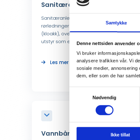
Sanitæranlegg
Sanitæranlegg omfatter alle
Samtykke
rørledninger for forbruksvann, spillvann
(kloakk), overvann, drensvann, samt
utstyr som er koblet til disse ledningene.
Denne nettsiden anvender c
Vi bruker informasjonskapsler
analysere trafikken vår. Vi 
Les mer om sanitæranlegg
sosiale medier, annonsering 
dem, eller som de har samlet
Samtykkevalg
Nødvendig
Vannbåren gulvvarme
Ikke tillat