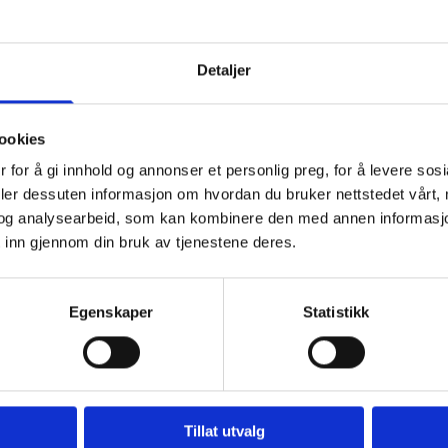
Varmesentraler
Vannbårenvarme kan ha ulike
Detaljer
oppvarminssystemer som gjør
anleggene miljøvennlig og med stor
fleksibilitet.
ookies
 for å gi innhold og annonser et personlig preg, for å levere sos
deler dessuten informasjon om hvordan du bruker nettstedet vårt,
Les mer om varmesentraler
og analysearbeid, som kan kombinere den med annen informasjon d
 inn gjennom din bruk av tjenestene deres.
Egenskaper
Statistikk
Boligsprinkling
Tillat utvalg