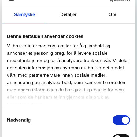
Utvikle og forbedre nettstedet gjennom å forstå
hvordan det anvendes.
Samtykke
Detaljer
Om
Beregne og rapportere brukerantall og trafikk.
Denne nettsiden anvender cookies
Gjøre det lettere for deg å navigere på nettstedet.
Vi bruker informasjonskapsler for å gi innhold og
Gjøre det mulig for systemet å kjenne igjen faste
annonser et personlig preg, for å levere sosiale
brukere for å kunne tilpasse tjenestene.
mediefunksjoner og for å analysere trafikken vår. Vi deler
Iblant anvender vi tredjepartsinformasjonskapsler
dessuten informasjon om hvordan du bruker nettstedet
fra andre firma for å gjøre markedsundersøkelser
vårt, med partnerne våre innen sosiale medier,
og trafikkmålinger, og for å forbedre
annonsering og analysearbeid, som kan kombinere den
funksjonaliteten på nettstedet.
med annen informasjon du har gjort tilgjengelig for dem,
eller som de har samlet inn gjennom din bruk av
Slik forhindrer du at informasjonskapsler
tjenestene deres.
lagres
Samtykkevalg
Nødvendig
Du kan slette informasjonskapsler fra din harddisk når
som helst, men dette gjør at dine personlige